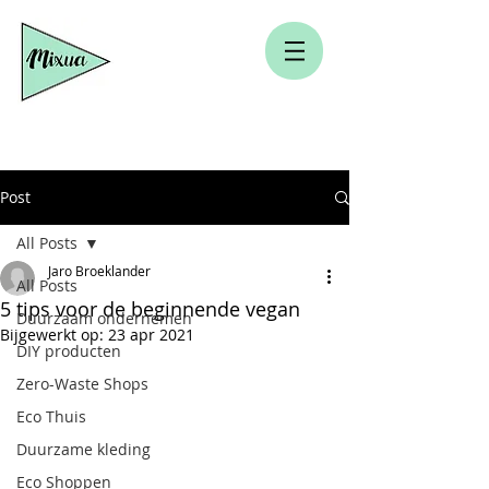
Post
All Posts
Jaro Broeklander
All Posts
5 tips voor de beginnende vegan
Duurzaam ondernemen
Bijgewerkt op:
23 apr 2021
DIY producten
Zero-Waste Shops
Eco Thuis
Duurzame kleding
Eco Shoppen