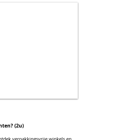
hten? (2u)
tdek verpakkingsvrije winkels en