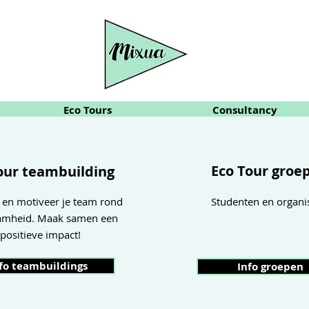
Eco Tours
Consultancy
Eco Tour groe
our teambuilding
r en motiveer je team rond
Studenten en organis
amheid. Maak samen een
positieve impact!
fo teambuildings
Info groepen