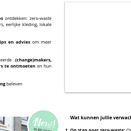
es
ontdekken: zero-waste
rs, eerlijke kleding, lokale
tips en advies
om meer
oneerde
(change)makers,
s te ontmoeten
en hun
ing
beleven
Wat kunnen jullie verwac
Op stap n
aar zero-waste:
On