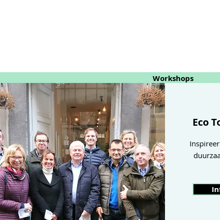
Workshops
Eco T
Inspiree
duurza
In