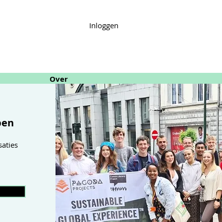
Inloggen
Over
pen
aties