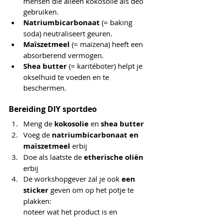
mensen die alleen kokosolie als deo 
gebruiken. 
Natriumbicarbonaat 
(= baking 
soda) neutraliseert geuren. 
Maïszetmeel
 (= maïzena) heeft een 
absorberend vermogen. 
Shea butter 
(= karitéboter) helpt je 
okselhuid te voeden en te 
beschermen.
Bereiding DIY sportdeo
Meng de 
kokosolie 
en
 shea butter
Voeg de 
natriumbicarbonaat en 
maïszetmeel 
erbij
Doe als laatste de
 etherische oliën
erbij
De workshopgever zal je ook
 een 
sticker
 geven om op het potje te 
plakken:
noteer
wat het product is en 