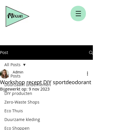
Post
All Posts
Admin
All Posts
Workshop recept DIY sportdeodorant
Duurzaam ondernemen
Bijgewerkt op:
9 nov 2023
DIY producten
Zero-Waste Shops
Eco Thuis
Duurzame kleding
Eco Shoppen