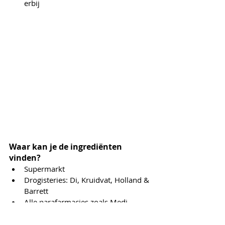
erbij 
Waar kan je de ingrediënten 
vinden?
Supermarkt
Drogisteries: Di, Kruidvat, Holland & 
Barrett
Alle parafarmacies zoals Medi-
Marktet
Webshops zoals Jojoli of Druantia