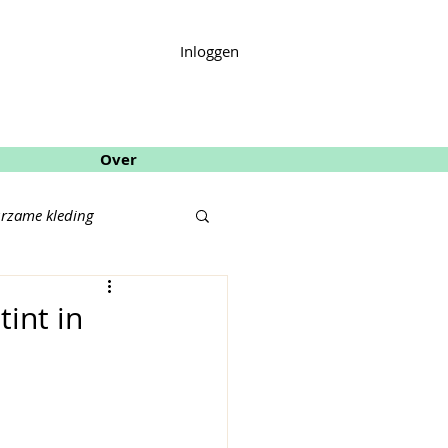
Inloggen
Over
rzame kleding
int in