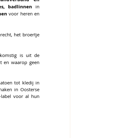
es, badlinnen
 in 
nen 
voor heren en 
erecht, het broertje 
omstig is uit de 
t en waarop geen 
oen tot kledij in 
aken in Oosterse 
-
label voor al hun 