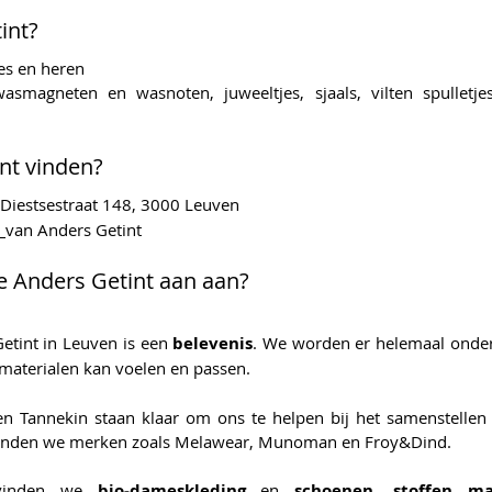
int?
es en heren
asmagneten en wasnoten, juweeltjes, sjaals, vilten spulletje
nt vinden?
 Diestsestraat 148, 3000 Leuven
 
van Anders Getint
 Anders Getint aan aan?
etint in Leuven is een 
belevenis
.
e materialen kan voelen en passen. 
en Tannekin staan klaar om ons te helpen bij het samenstellen v
 vinden we merken zoals Melawear, Munoman en Froy&Dind. 
 vinden we 
bio-dameskleding
en 
schoenen, stoffen m