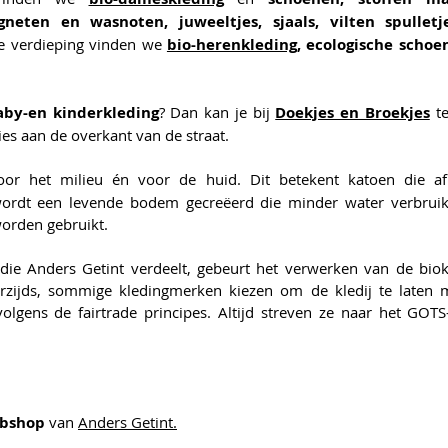
neten en wasnoten, juweeltjes, sjaals, vilten spulletj
e verdieping vinden we 
bio-herenkleding
, ecologische schoe
aby-en kinderkleding
? Dan kan je bij 
Doekjes en Broekjes
 t
ies aan de overkant van de straat.
oor het milieu én voor de huid. Dit betekent katoen die afk
wordt een levende bodem gecreëerd die minder water verbruik
worden gebruikt. 
ie Anders Getint verdeelt, gebeurt het verwerken van de biokat
rzijds, sommige kledingmerken kiezen om de kledij te laten m
olgens de fairtrade principes. Altijd streven ze naar het 
GOTS
bshop 
van 
Anders Getint.