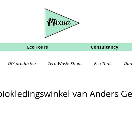
Eco Tours
Consultancy
DIY producten
Zero-Waste Shops
Eco Thuis
Duu
rzorging
Eco Reizen
iokledingswinkel van Anders Get