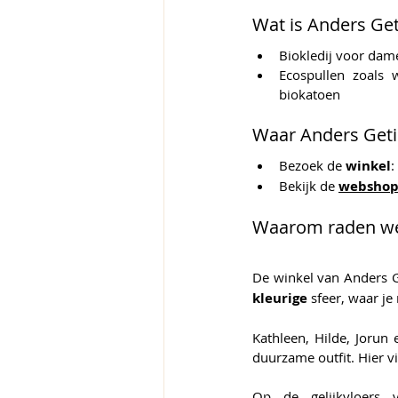
Wat is Anders Get
Biokledij voor dam
Ecospullen zoals w
biokatoen
Waar Anders Geti
Bezoek de 
winkel
:
Bekijk de 
webshop
Waarom raden we
De winkel van
Anders G
kleurige
 sfeer, waar j
Kathleen, Hilde, Jorun 
duurzame outfit. Hier
Op de gelijkvloers