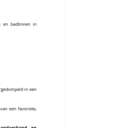
s en badlinnen in 
We worden er helemaal ondergedompeld in een 
an een favoriete, 
aandverband en 