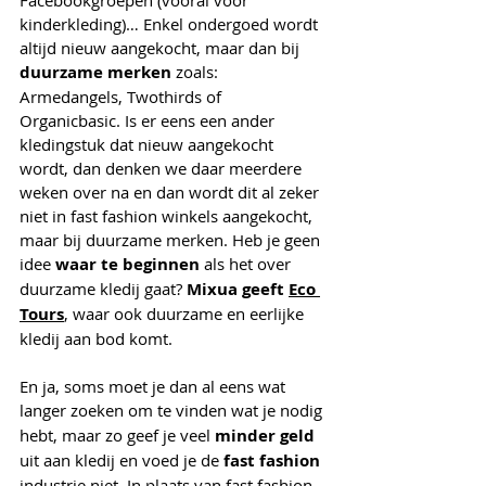
kinderkleding)… Enkel ondergoed wordt 
altijd nieuw aangekocht, maar dan bij 
duurzame merken
 zoals: 
Armedangels, Twothirds of 
Organicbasic. Is er eens een ander 
kledingstuk dat nieuw aangekocht 
wordt, dan denken we daar meerdere 
weken over na en dan wordt dit al zeker 
niet in fast fashion winkels aangekocht, 
maar bij duurzame merken. Heb je geen 
idee 
waar te beginnen
 als het over 
duurzame kledij gaat? 
Mixua geeft 
E
co 
Tours
, waar ook duurzame en eerlijke 
kledij aan bod komt.
En ja, soms moet je dan al eens wat 
langer zoeken
om te vinden wat je nodig 
hebt, maar zo geef je veel 
minder geld 
uit aan kledij en voed je de
 fast fashion
industrie niet. In plaats van fast fashion 