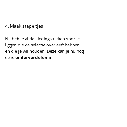
4. Maak stapeltjes
Nu heb je al de kledingstukken voor je 
liggen die de selectie overleeft hebben 
en die je wil houden. Deze kan je nu nog 
eens 
onderverdelen in 
seizoensgebonden stapels 
winter - 
zomer.
Zoals eerder vermeld, probeer er ook op 
te letten dat je de meeste kledij met 
elkaar kan 
combineren
. Mix and 
match, remember?
5. Kledingkast in balans houden