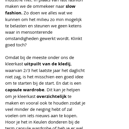
maken we de ommekeer naar 
slow 
fashion.
 Zo doen we alles wat we 
kunnen om het milieu zo min mogelijk 
te belasten en steunen we geen ketens 
waar in mensonterende 
omstandigheden gewerkt wordt. Klinkt 
goed toch?
Omdat bij de meeste onder ons de 
kleerkast 
uitpuilt van de kledij
, 
waarvan 2/3 het laatste jaar het daglicht 
niet zag, is het misschien een goed idee 
om te starten bij de start. En dat is een
capsule wardrobe
. Dit kan je helpen 
om je kleerkast 
overzichtelijk 
te 
maken en vooral ook te houden zodat je 
veel minder de neiging hebt of zal 
voelen om iets nieuws aan te kopen. 
Hoor je het in Keulen donderen bij de 
term capsule wardrobe of heb je er wel 