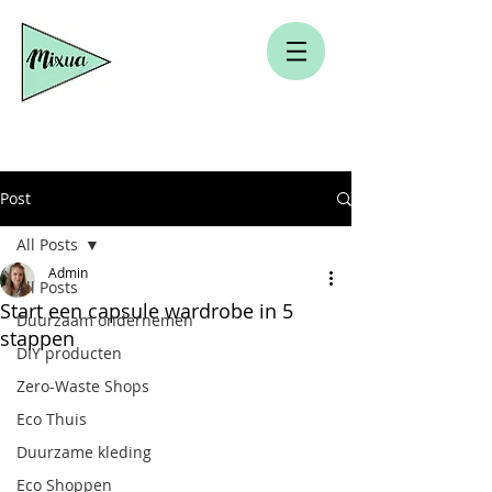
Post
All Posts
Admin
All Posts
Start een capsule wardrobe in 5
Duurzaam ondernemen
stappen
DIY producten
Zero-Waste Shops
Eco Thuis
Duurzame kleding
Eco Shoppen